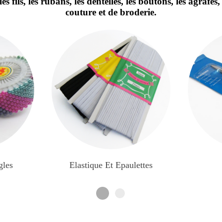
les fils, les rubans, les dentelles, les boutons, les agrafes
couture et de broderie.
gles
Elastique Et Epaulettes